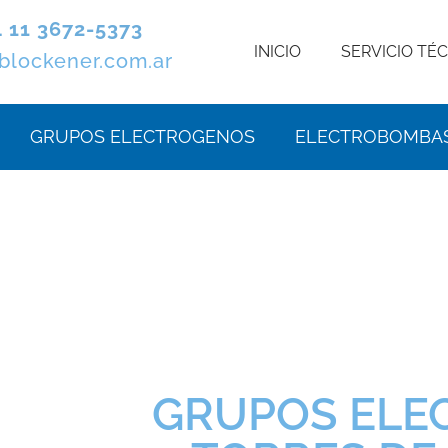
4 11
3672-5373
INICIO
SERVICIO TÉ
blockener.com.ar
GRUPOS ELECTROGENOS
ELECTROBOMBA
GRUPOS ELE
GRUPOS ELE
GRUPOS ELE
FILTROS
FILTROS
FILTROS
ELEC
ELEC
ELEC