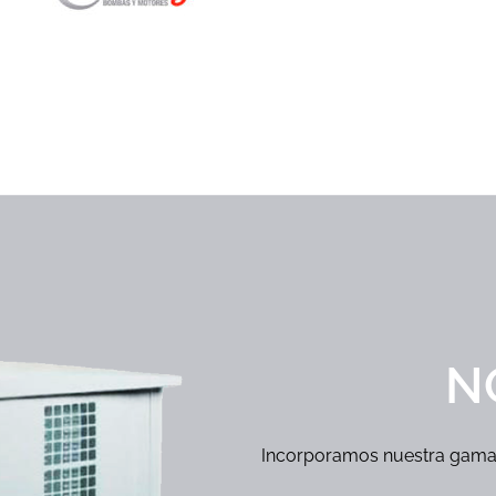
N
Incorporamos nuestra gama