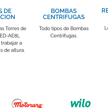
R
BOMBAS
S DE
CENTRIFUGAS
ACION
L
Todo tipos de Bombas
s Torres de
Centrifugas.
 LED-AE8L
trabajar a
 de altura.